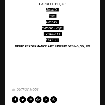
CARRO E PEÇAS:
Japa3D,
Italo,
Dean3D,
Matheus
Felipe,
Gustavo3D,
EVOIIID.
DINHO PEROFRMANCE ART,JUNINHO
DESING_3D,LFG
OUTROS MODS