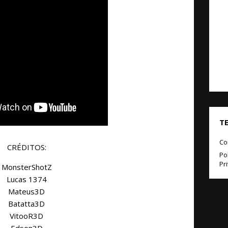
T
Co
CRÉDITOS:
Pol
Pr
MonsterShotZ
Lucas 1374
Mateus3D
Batatta3D
VitooR3D