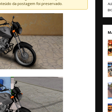
nteúdo da postagem foi preservado.
AL
BI
M