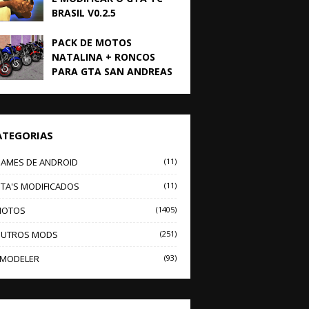
BRASIL V0.2.5
PACK DE MOTOS
NATALINA + RONCOS
PARA GTA SAN ANDREAS
ATEGORIAS
AMES DE ANDROID
(11)
TA'S MODIFICADOS
(11)
OTOS
(1405)
UTROS MODS
(251)
MODELER
(93)