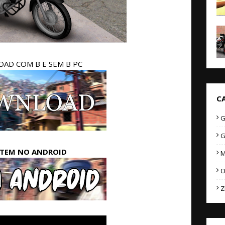
AD COM B E SEM B PC
C
G
G
STEM NO ANDROID
M
O
Z