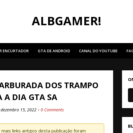
ALBGAMER!
R ENCURTADOR
GTA DE ANDROID
CANAL DO YOUTUBE
FA
O
CARBURADA DOS TRAMPO
A A DIA GTA SA
dezembro 15, 2022
0 Comments
B
mais links antigos desta publicação foram