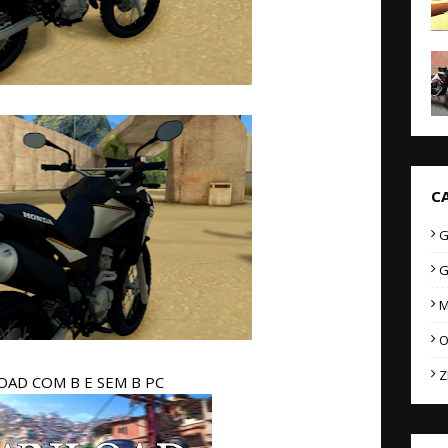
C
G
G
M
O
Z
AD COM B E SEM B PC