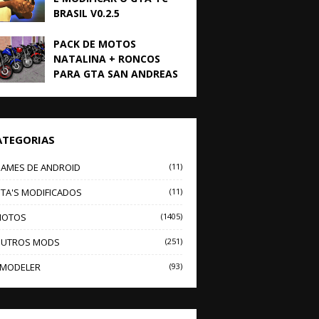
BRASIL V0.2.5
PACK DE MOTOS
NATALINA + RONCOS
PARA GTA SAN ANDREAS
ATEGORIAS
AMES DE ANDROID
(11)
TA'S MODIFICADOS
(11)
OTOS
(1405)
UTROS MODS
(251)
MODELER
(93)