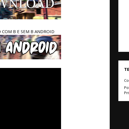
COM B E SEM B ANDROID
T
Co
Pol
Pr