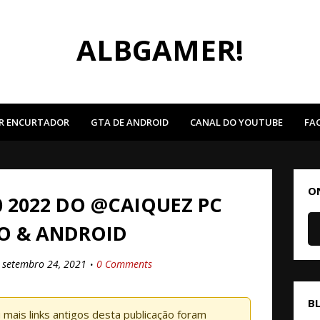
ALBGAMER!
R ENCURTADOR
GTA DE ANDROID
CANAL DO YOUTUBE
FA
O
 2022 DO @CAIQUEZ PC
O & ANDROID
setembro 24, 2021
0 Comments
B
mais links antigos desta publicação foram