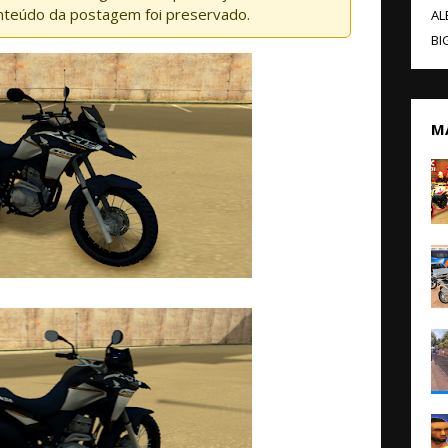
nteúdo da postagem foi preservado.
AL
BI
M