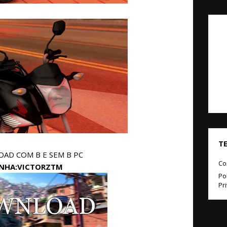
T
AD COM B E SEM B PC
Co
NHA:VICTORZTM
Pol
Pr