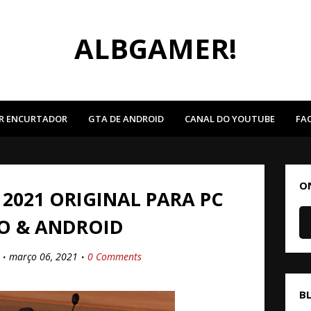
ALBGAMER!
R ENCURTADOR
GTA DE ANDROID
CANAL DO YOUTUBE
FA
O
2021 ORIGINAL PARA PC
O & ANDROID
março 06, 2021
0 Comments
B