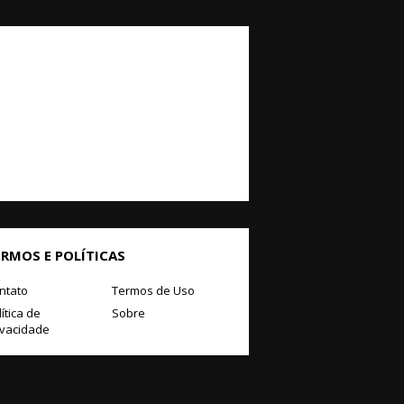
ERMOS E POLÍTICAS
ntato
Termos de Uso
ítica de
Sobre
ivacidade