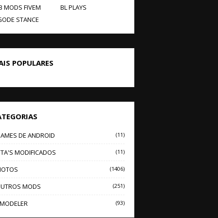
B MODS FIVEM
BL PLAYS
GODE STANCE
AIS POPULARES
ATEGORIAS
AMES DE ANDROID
(11)
TA'S MODIFICADOS
(11)
OTOS
(1406)
UTROS MODS
(251)
MODELER
(93)