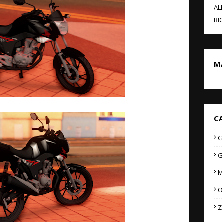
AL
BI
M
C
G
G
M
O
Z