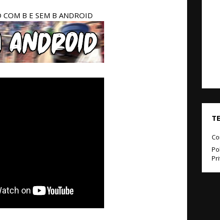
COM B E SEM B ANDROID
T
Co
Pol
Pr