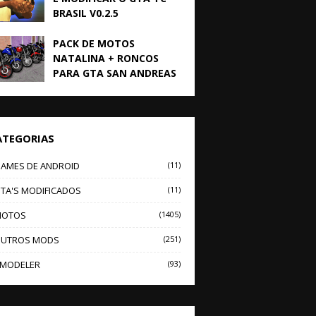
BRASIL V0.2.5
PACK DE MOTOS
NATALINA + RONCOS
PARA GTA SAN ANDREAS
ATEGORIAS
AMES DE ANDROID
(11)
TA'S MODIFICADOS
(11)
OTOS
(1405)
UTROS MODS
(251)
MODELER
(93)