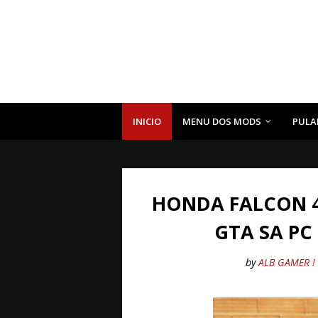
INICIO
MENU DOS MODS
PULA
HONDA FALCON 4
GTA SA PC
by
ALB GAMER !