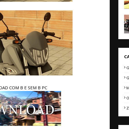
C
G
G
AD COM B E SEM B PC
M
O
Z