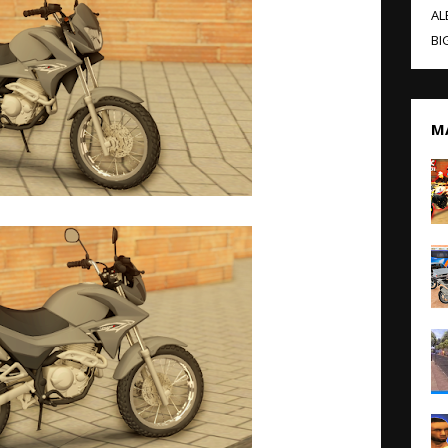
AL
BI
M