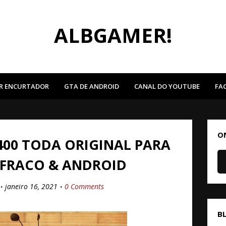
ALBGAMER!
R ENCURTADOR
GTA DE ANDROID
CANAL DO YOUTUBE
FA
O
00 TODA ORIGINAL PARA
 FRACO & ANDROID
janeiro 16, 2021
0 Comments
B