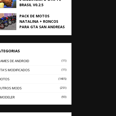
BRASIL V0.2.5
PACK DE MOTOS
NATALINA + RONCOS
PARA GTA SAN ANDREAS
ATEGORIAS
AMES DE ANDROID
(11)
TA'S MODIFICADOS
(11)
OTOS
(1405)
UTROS MODS
(251)
MODELER
(93)