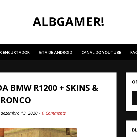
ALBGAMER!
R ENCURTADOR
GTA DE ANDROID
CANAL DO YOUTUBE
FA
O
A BMW R1200 + SKINS &
RONCO
dezembro 13, 2020
0 Comments
B