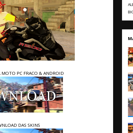
AL
BI
M
 MOTO PC FRACO & ANDROID
NLOAD DAS SKINS