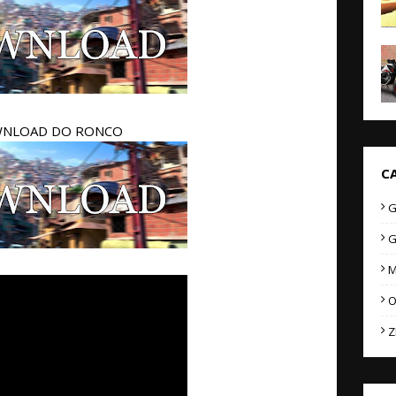
NLOAD DO RONCO
C
G
G
M
O
Z