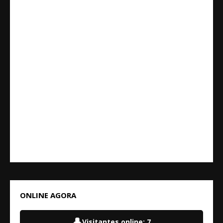
ONLINE AGORA
👤
Visitantes online:
7