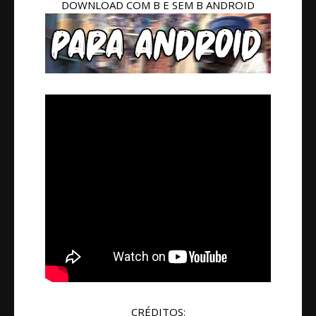
DOWNLOAD COM B E SEM B ANDROID
CRÉDITOS: