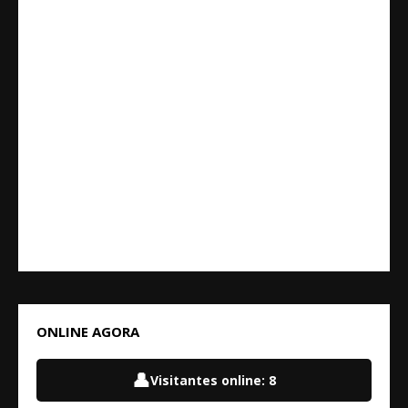
ONLINE AGORA
👤
Visitantes online:
8