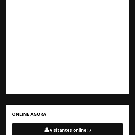
ONLINE AGORA
👤
Visitantes online:
7