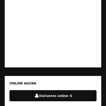
ONLINE AGORA
👤
Visitantes online:
8