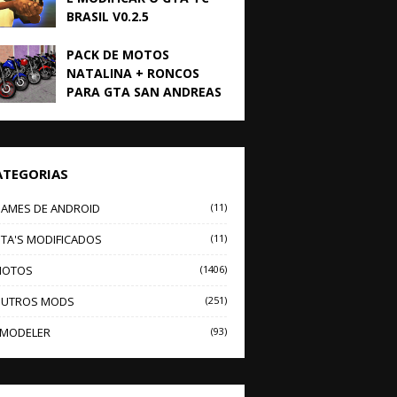
BRASIL V0.2.5
PACK DE MOTOS
NATALINA + RONCOS
PARA GTA SAN ANDREAS
ATEGORIAS
AMES DE ANDROID
(11)
TA'S MODIFICADOS
(11)
OTOS
(1406)
UTROS MODS
(251)
MODELER
(93)