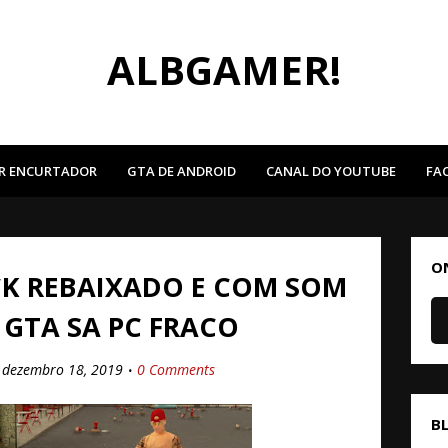
ALBGAMER!
R ENCURTADOR
GTA DE ANDROID
CANAL DO YOUTUBE
FA
O
CK REBAIXADO E COM SOM
 GTA SA PC FRACO
dezembro 18, 2019
0 Comments
B