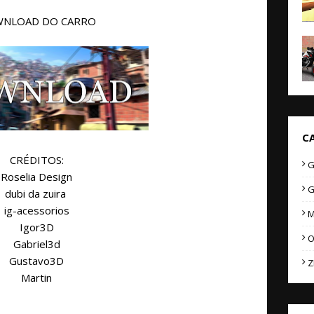
NLOAD DO CARRO
C
CRÉDITOS:
G
Roselia Design
G
dubi da zuira
ig-acessorios
M
Igor3D
O
Gabriel3d
Gustavo3D
Z
Martin