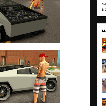
AL
BI
M