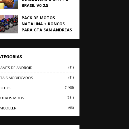
BRASIL V0.2.5
PACK DE MOTOS
NATALINA + RONCOS
PARA GTA SAN ANDREAS
ATEGORIAS
AMES DE ANDROID
(11)
TA'S MODIFICADOS
(11)
OTOS
(1405)
UTROS MODS
(251)
MODELER
(93)