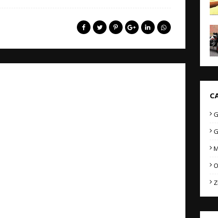
C
G
G
M
O
Z