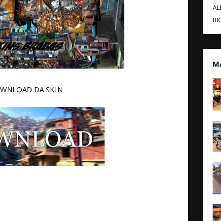
AL
BI
M
WNLOAD DA SKIN