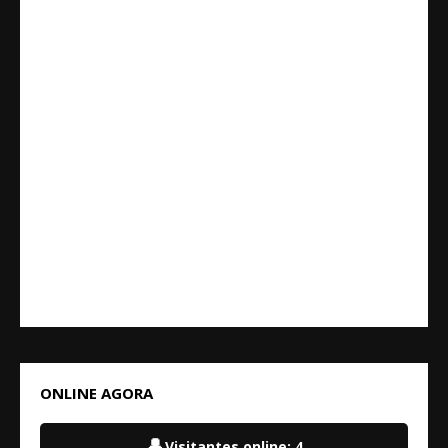
ONLINE AGORA
👤
Visitantes online:
4