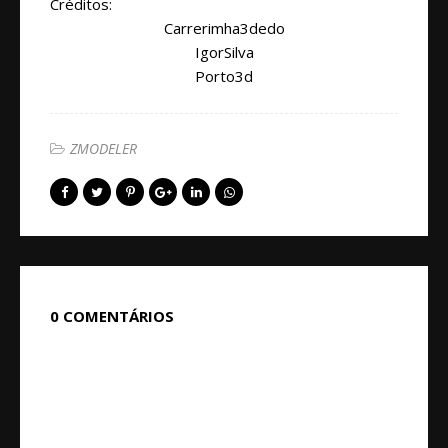
Créditos:
Carrerimha3dedo
IgorSilva
Porto3d
ZMODELER
0 COMENTÁRIOS