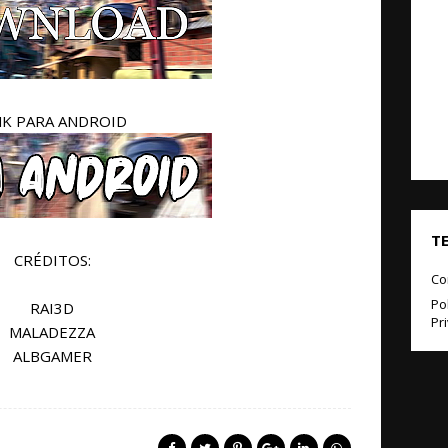
NK PARA ANDROID
T
CRÉDITOS:
Co
Pol
RAI3D
Pr
MALADEZZA
ALBGAMER