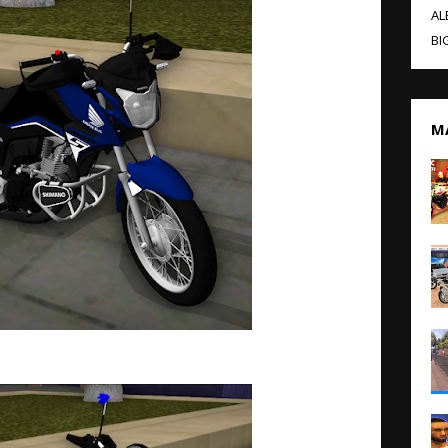
AL
BI
M