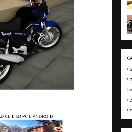
C
G
G
M
O
Z
 CB E SB PC E ANDROID