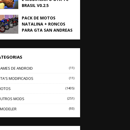
BRASIL V0.2.5
PACK DE MOTOS
NATALINA + RONCOS
PARA GTA SAN ANDREAS
ATEGORIAS
AMES DE ANDROID
(11)
TA'S MODIFICADOS
(11)
OTOS
(1405)
UTROS MODS
(251)
MODELER
(93)