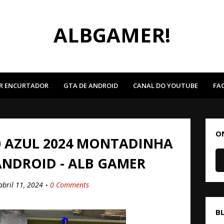
ALBGAMER!
R ENCURTADOR
GTA DE ANDROID
CANAL DO YOUTUBE
FA
O
0 AZUL 2024 MONTADINHA
ANDROID - ALB GAMER
abril 11, 2024
0 Comments
B