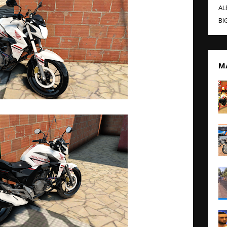
AL
BI
M