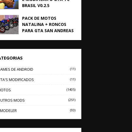
BRASIL V0.2.5
PACK DE MOTOS
NATALINA + RONCOS
PARA GTA SAN ANDREAS
ATEGORIAS
AMES DE ANDROID
(11)
TA'S MODIFICADOS
(11)
OTOS
(1405)
UTROS MODS
(251)
MODELER
(93)