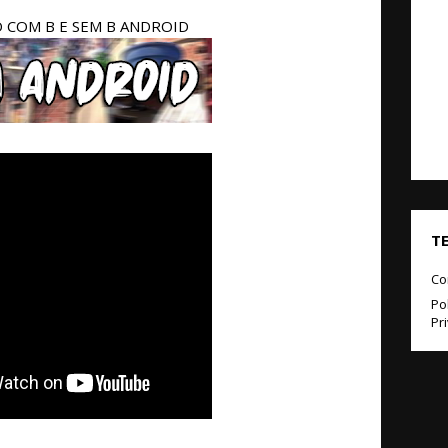
COM B E SEM B ANDROID
T
Co
Pol
Pr