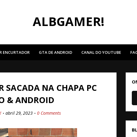
ALBGAMER!
R ENCURTADOR
GTA DE ANDROID
CANAL DO YOUTUBE
FA
O
R SACADA NA CHAPA PC
O & ANDROID
!
abril 29, 2023
0 Comments
B