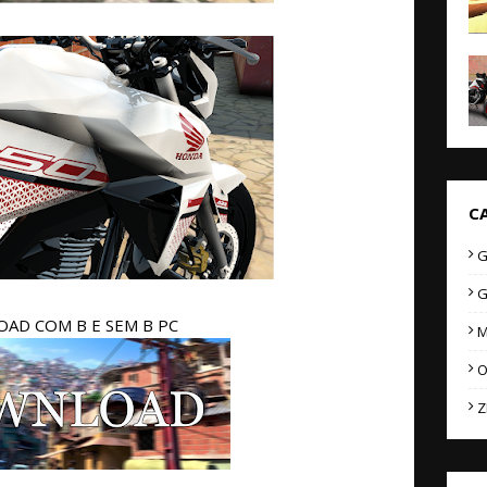
C
G
G
AD COM B E SEM B PC
M
O
Z