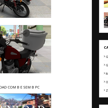
C
G
G
M
O
AD COM B E SEM B PC
Z