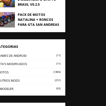
BRASIL V0.2.5
PACK DE MOTOS
NATALINA + RONCOS
PARA GTA SAN ANDREAS
ATEGORIAS
AMES DE ANDROID
(11)
TA'S MODIFICADOS
(11)
OTOS
(1406)
UTROS MODS
(251)
MODELER
(93)