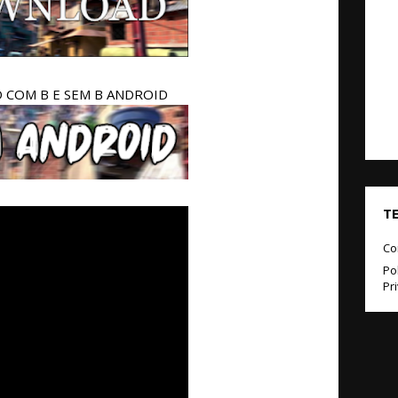
COM B E SEM B ANDROID
T
Co
Pol
Pr