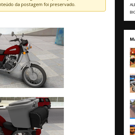
nteúdo da postagem foi preservado.
AL
BI
M