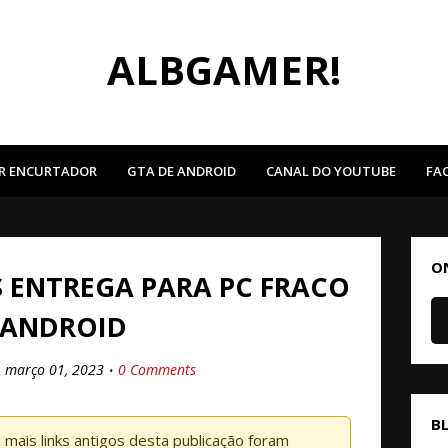
ALBGAMER!
R ENCURTADOR
GTA DE ANDROID
CANAL DO YOUTUBE
FA
O
S ENTREGA PARA PC FRACO
 ANDROID
março 01, 2023
0 Comments
B
mais links antigos desta publicação foram