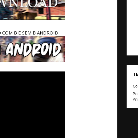
COM B E SEM B ANDROID
T
Co
Pol
Pr