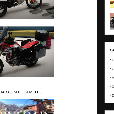
C
G
G
M
O
AD COM B E SEM B PC
Z