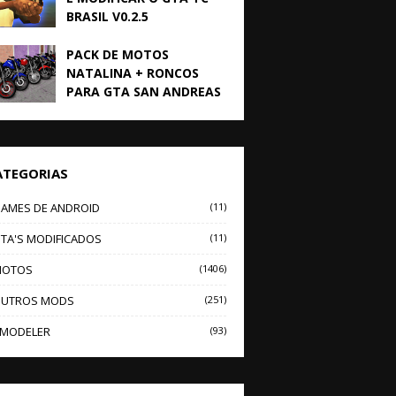
BRASIL V0.2.5
PACK DE MOTOS
NATALINA + RONCOS
PARA GTA SAN ANDREAS
ATEGORIAS
AMES DE ANDROID
(11)
TA'S MODIFICADOS
(11)
OTOS
(1406)
UTROS MODS
(251)
MODELER
(93)