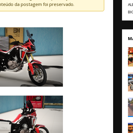
nteúdo da postagem foi preservado.
AL
BI
M