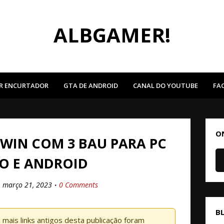
ALBGAMER!
R ENCURTADOR
GTA DE ANDROID
CANAL DO YOUTUBE
FA
O
WIN COM 3 BAU PARA PC
O E ANDROID
março 21, 2023
0 Comments
B
mais links antigos desta publicação foram