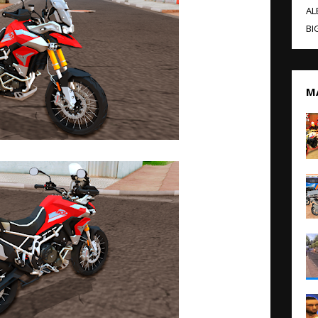
AL
BI
M