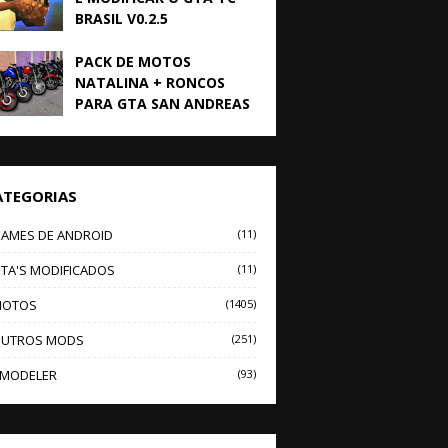
BRASIL V0.2.5
PACK DE MOTOS
NATALINA + RONCOS
PARA GTA SAN ANDREAS
ATEGORIAS
AMES DE ANDROID
(11)
TA'S MODIFICADOS
(11)
OTOS
(1405)
UTROS MODS
(251)
MODELER
(93)