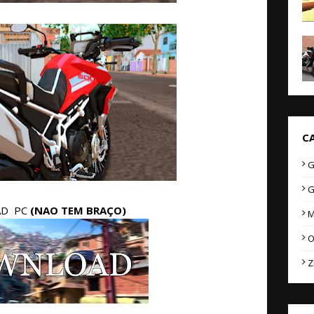
C
G
G
AD PC
(NAO TEM BRAÇO)
M
O
Z