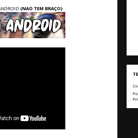
ANDROID
(NAO TEM BRAÇO)
T
Co
Pol
Pr