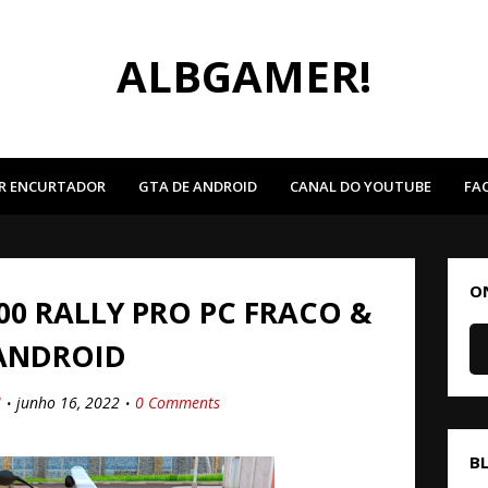
ALBGAMER!
R ENCURTADOR
GTA DE ANDROID
CANAL DO YOUTUBE
FA
O
00 RALLY PRO PC FRACO &
ANDROID
!
junho 16, 2022
0 Comments
B