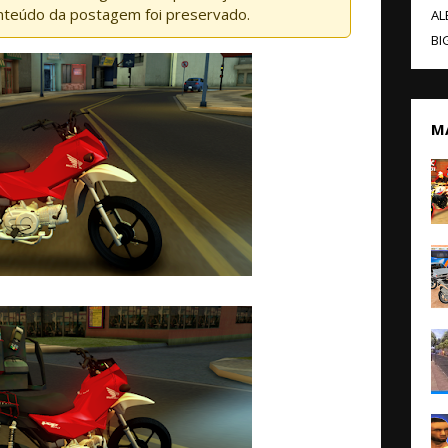
nteúdo da postagem foi preservado.
AL
BI
M