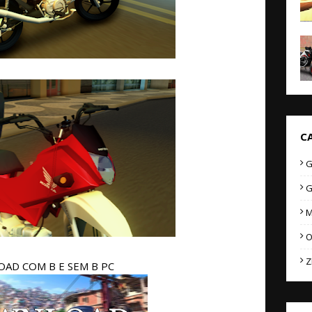
C
G
G
M
O
Z
AD COM B E SEM B PC