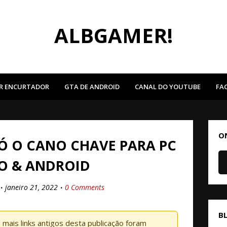
ALBGAMER!
R ENCURTADOR
GTA DE ANDROID
CANAL DO YOUTUBE
FA
O
Ó O CANO CHAVE PARA PC
O & ANDROID
janeiro 21, 2022
0 Comments
B
mais links antigos desta publicação foram