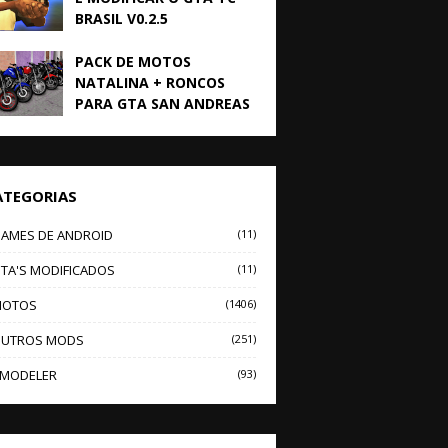
BRASIL V0.2.5
PACK DE MOTOS
NATALINA + RONCOS
PARA GTA SAN ANDREAS
ATEGORIAS
AMES DE ANDROID
(11)
TA'S MODIFICADOS
(11)
OTOS
(1406)
UTROS MODS
(251)
MODELER
(93)