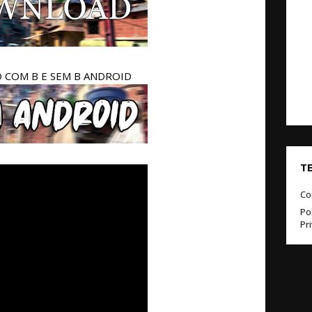
COM B E SEM B ANDROID
T
Co
Pol
Pr