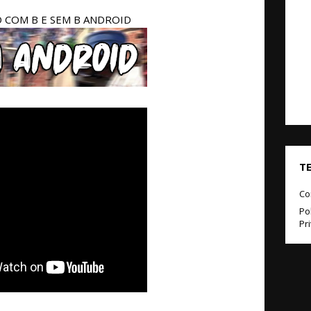
COM B E SEM B ANDROID
T
Co
Pol
Pr