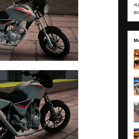
AL
BI
M