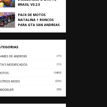
BRASIL V0.2.5
PACK DE MOTOS
NATALINA + RONCOS
PARA GTA SAN ANDREAS
ATEGORIAS
AMES DE ANDROID
(11)
TA'S MODIFICADOS
(11)
OTOS
(1405)
UTROS MODS
(251)
MODELER
(93)