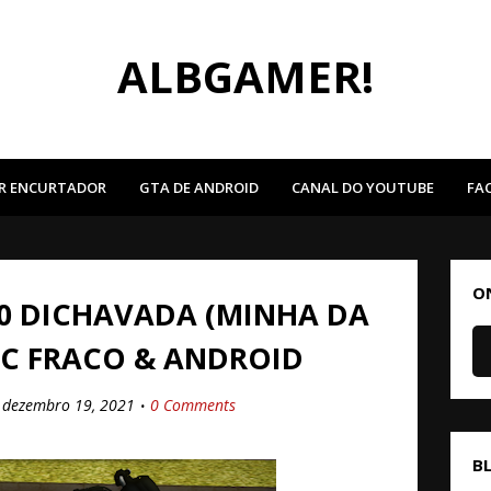
ALBGAMER!
R ENCURTADOR
GTA DE ANDROID
CANAL DO YOUTUBE
FA
O
0 DICHAVADA (MINHA DA
PC FRACO & ANDROID
dezembro 19, 2021
0 Comments
B