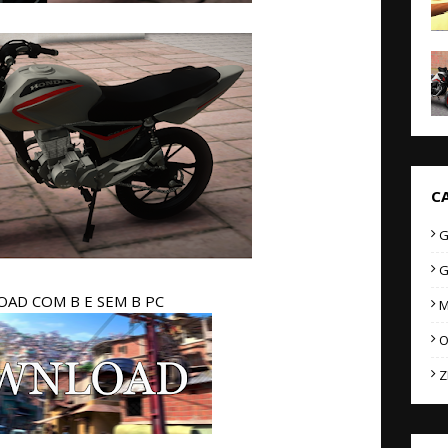
C
G
G
AD COM B E SEM B PC
M
O
Z