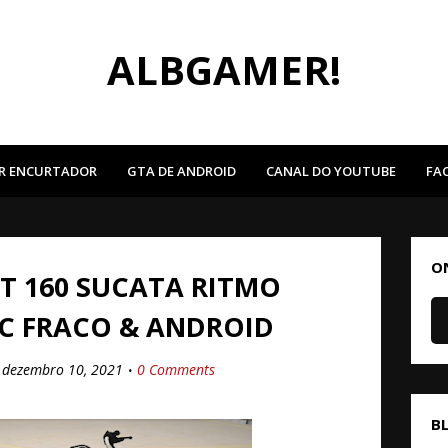
ALBGAMER!
R ENCURTADOR
GTA DE ANDROID
CANAL DO YOUTUBE
FA
O
T 160 SUCATA RITMO
C FRACO & ANDROID
dezembro 10, 2021
0 Comments
B