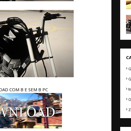
C
G
G
AD COM B E SEM B PC
M
O
Z