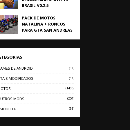
BRASIL V0.2.5
PACK DE MOTOS
NATALINA + RONCOS
PARA GTA SAN ANDREAS
ATEGORIAS
AMES DE ANDROID
(11)
TA'S MODIFICADOS
(11)
OTOS
(1405)
UTROS MODS
(251)
MODELER
(93)