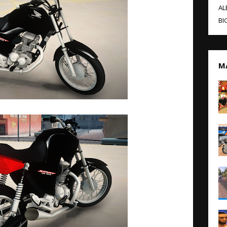
AL
BI
M