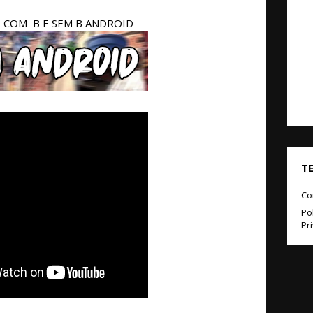
COM B E SEM B ANDROID
T
Co
Pol
Pr