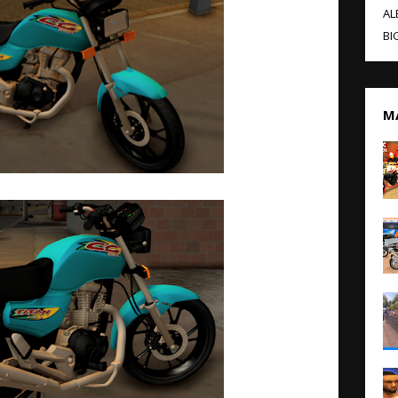
AL
BI
M