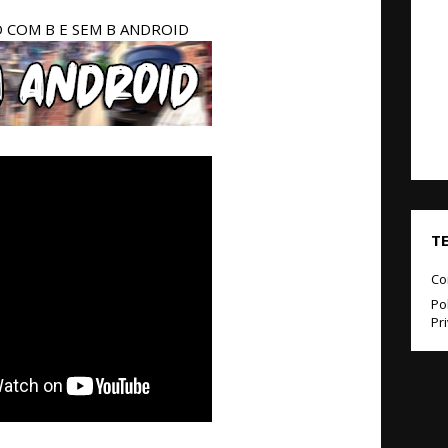
COM B E SEM B ANDROID
T
Co
Pol
Pr