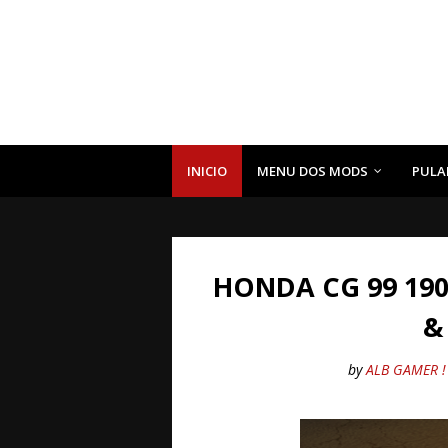
INICIO
MENU DOS MODS
PULA
HONDA CG 99 19
&
by
ALB GAMER !