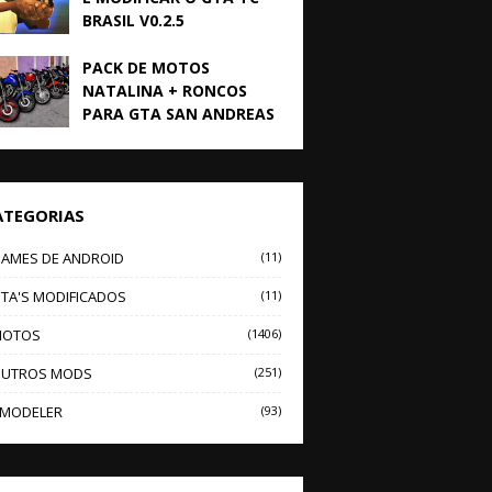
BRASIL V0.2.5
PACK DE MOTOS
NATALINA + RONCOS
PARA GTA SAN ANDREAS
ATEGORIAS
AMES DE ANDROID
(11)
TA'S MODIFICADOS
(11)
OTOS
(1406)
UTROS MODS
(251)
MODELER
(93)