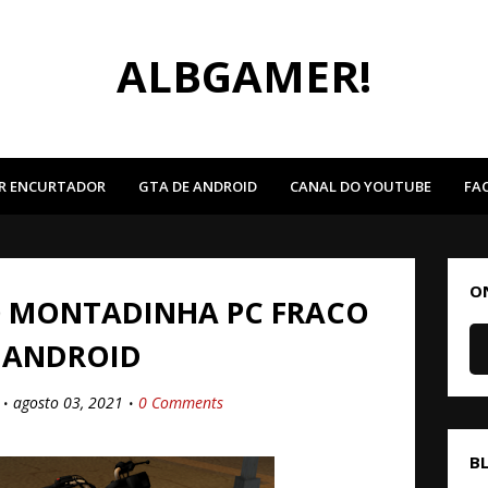
ALBGAMER!
R ENCURTADOR
GTA DE ANDROID
CANAL DO YOUTUBE
FA
O
0 MONTADINHA PC FRACO
 ANDROID
agosto 03, 2021
0 Comments
B