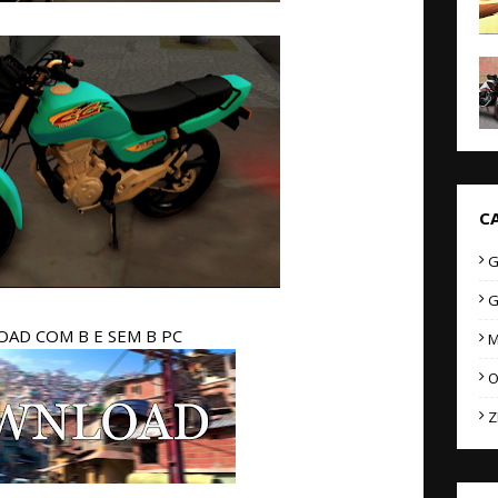
C
G
G
AD COM B E SEM B PC
M
O
Z