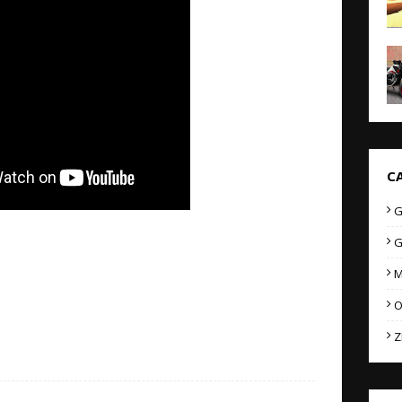
C
G
G
M
O
Z