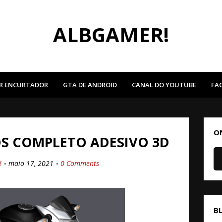
ALBGAMER!
R ENCURTADOR
GTA DE ANDROID
CANAL DO YOUTUBE
FA
O
OS COMPLETO ADESIVO 3D
!
maio 17, 2021
0 Comments
B