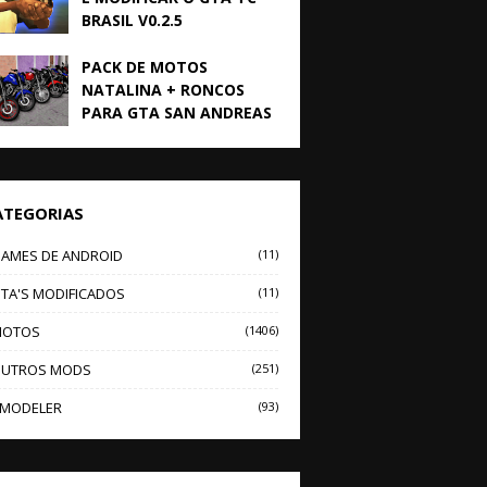
BRASIL V0.2.5
PACK DE MOTOS
NATALINA + RONCOS
PARA GTA SAN ANDREAS
ATEGORIAS
AMES DE ANDROID
(11)
TA'S MODIFICADOS
(11)
OTOS
(1406)
UTROS MODS
(251)
MODELER
(93)