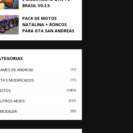
BRASIL V0.2.5
PACK DE MOTOS
NATALINA + RONCOS
PARA GTA SAN ANDREAS
ATEGORIAS
AMES DE ANDROID
(11)
TA'S MODIFICADOS
(11)
OTOS
(1405)
UTROS MODS
(251)
MODELER
(93)