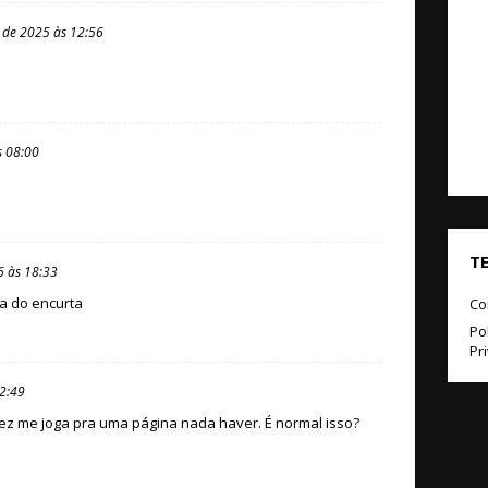
 de 2025 às 12:56
s 08:00
T
6 às 18:33
a do encurta
Co
Pol
Pr
12:49
ez me joga pra uma página nada haver. É normal isso?