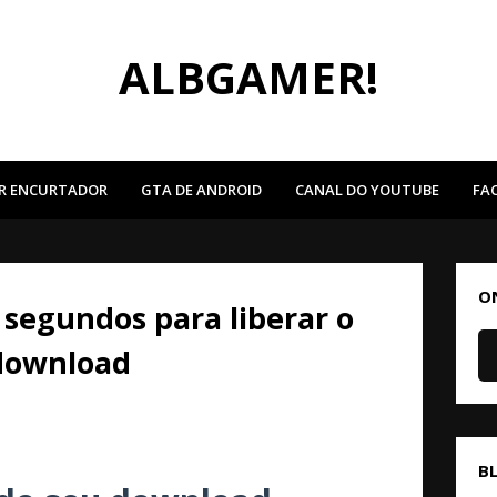
ALBGAMER!
R ENCURTADOR
GTA DE ANDROID
CANAL DO YOUTUBE
FA
O
segundos para liberar o
download
B